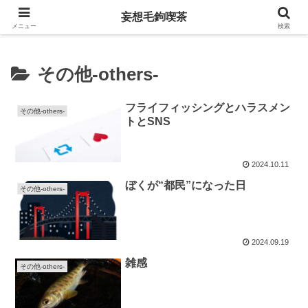
妄想毛鉤喫茶
妄想毛鉤喫茶
メニュー
検索
その他-others-
フライフィッシングとハラスメン
その他-others-
トとSNS
2024.10.11
ぼくが“都民”になった日
その他-others-
2024.09.19
雑感
その他-others-