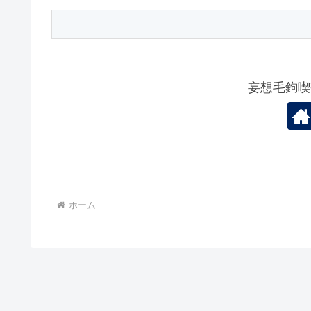
妄想毛鉤喫
ホーム