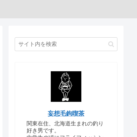
妄想毛鉤喫茶
関東在住、北海道生まれの釣り
好き男です。