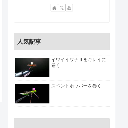
人気記事
イワイイワナⅡをキレイに
巻く
スペントホッパーを巻く