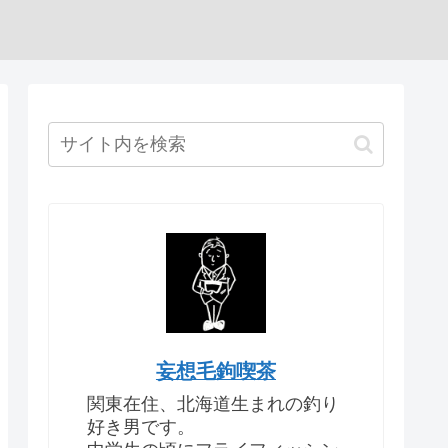
妄想毛鉤喫茶
関東在住、北海道生まれの釣り
好き男です。