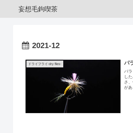
妄想毛鉤喫茶
2021-12
パ
ドライフライ-dry flies-
パラ
した
さ、
があ