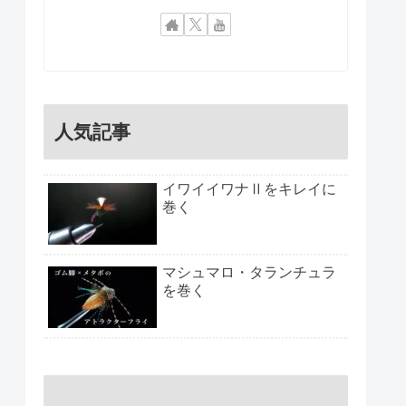
人気記事
イワイイワナⅡをキレイに
巻く
マシュマロ・タランチュラ
を巻く